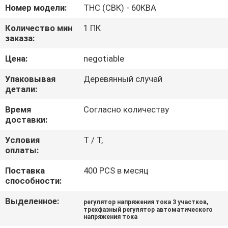
ЗАВОДУ
Номер модели:
ТНС (СВК) - 60КВА
Количество мин
1 ПК
КОНТРОЛЬ
заказа:
КАЧЕСТВА
Цена:
negotiable
Упаковывая
Деревянный случай
СВЯЖИТЕСЬ
детали:
С
Время
Согласно количеству
доставки:
НАМИ
Условия
T / T,
оплаты:
ЗАПРОСИТЕ
Поставка
400 PCS в месяц
ЦИТАТУ
способности:
Выделенное:
,
регулятор напряжения тока 3 участков
НОВОСТИ
трехфазный регулятор автоматического
напряжения тока