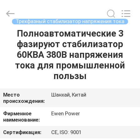
напряжения
тока
поставщик.
Copyright
©
Трехфазный стабилизатор напряжения тока
2019
-
2024
Полноавтоматические 3
ДОМОЙ
avrstabilizer.com.
All
фазируют стабилизатор
Rights
Reserved.
Developed
ПРОДУКТЫ
60КВА 380В напряжения
by
ECER
тока для промышленной
ВИДЕОЗАПИСИ
пользы
О
Место
Шанхай, Китай
происхождения:
НАС
Фирменное
Ewen Power
наименование:
ЭКСКУРСИЯ
ПО
Сертификация:
CE, ISO: 9001