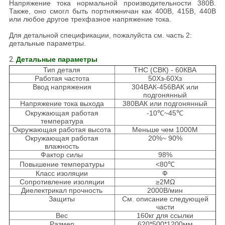
Напряжение тока нормальной производительности 380В.
Также, оно смогл быть портняжничан как 400В, 415В, 440В
или любое другое трехфазное напряжение тока.
Для детальной спецификации, пожалуйста см. часть 2:
детальные параметры.
2.
Детальные параметры
Тип деталя
ТНС (СВК) - 60КВА
Работая частота
50Хз-60Хз
Ввод напряжения
304ВАК-456ВАК или
подгонянный
Напряжение тока выхода
380ВАК или подгонянный
Окружающая работая
-10℃~45℃
температура
Окружающая работая высота
Меньше чем 1000М
Окружающая работая
20%~ 90%
влажность
Фактор силы
98%
Повышение температуры
<80℃
Класс изоляции
Ф
Сопротивление изоляции
≥2МΩ
Диелектрикал прочность
2000В/мин
Защиты
См. описание следующей
части
Вес
160кг для ссылки
Размер
620*500*1200мм